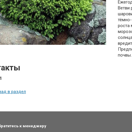
Ежегод
Ветви 
шарови
тёмно-
роста 
морозо
солнца
вредит
Предп
почвы.
такты
1
зад в раздел
обратитесь к менеджеру