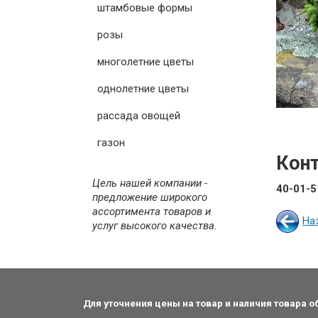
штамбовые формы
розы
многолетние цветы
однолетние цветы
рассада овощей
газон
Кон
Цель нашей компании -
40-01-5
предложение широкого
ассортимента товаров и
На
услуг высокого качества.
Для уточнения цены на товар и наличия товара 