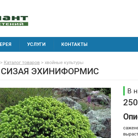
ЕРЕЯ
УСЛУГИ
КОНТАКТЫ
>
Каталог товаров
> хвойные культуры
 СИЗАЯ ЭХИНИФОРМИС
В 
250
Опи
сажене
выраст