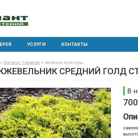
ЕРЕЯ
УСЛУГИ
КОНТАКТЫ
>
Каталог товаров
> хвойные культуры
ЖЕВЕЛЬНИК СРЕДНИЙ ГОЛД С
В 
700
Опи
сажене
высото