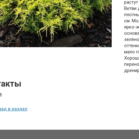
растут
Ветви 
плотны
см. Мо
ярко-ж
основа
зелёно
оттенк
мало п
Хорошо
перено
дренир
такты
1
зад в раздел