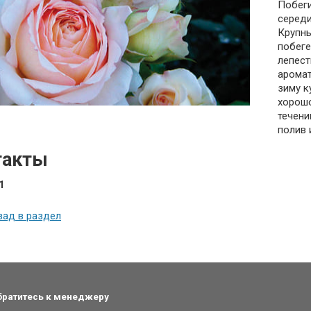
Побеги
середи
Крупны
побеге
лепест
аромат
зиму к
хорошо
течени
полив 
такты
1
зад в раздел
обратитесь к менеджеру