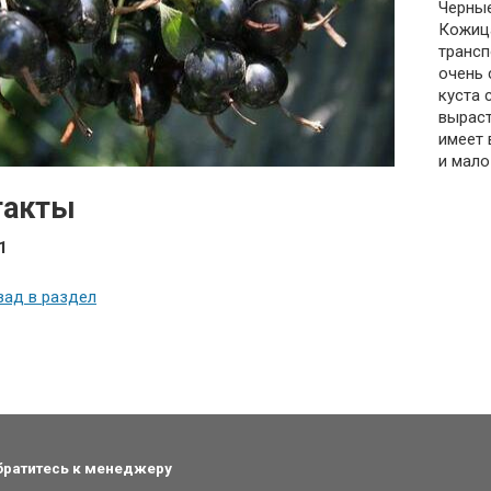
Черные
Кожица
трансп
очень 
куста 
выраст
имеет 
и мало
такты
1
зад в раздел
обратитесь к менеджеру