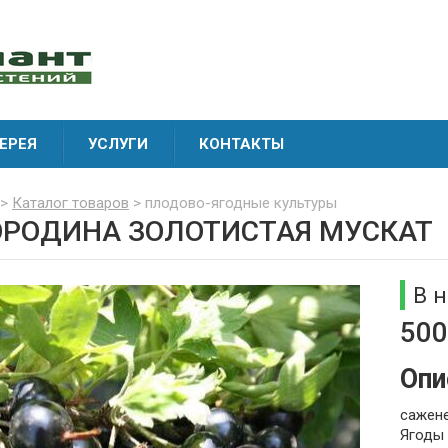
ЕРЕЯ
УСЛУГИ
КОНТАКТЫ
>
Каталог товаров
> плодово-ягодные культуры
РОДИНА ЗОЛОТИСТАЯ МУСКАТ
В 
500
Опи
сажене
Ягоды 