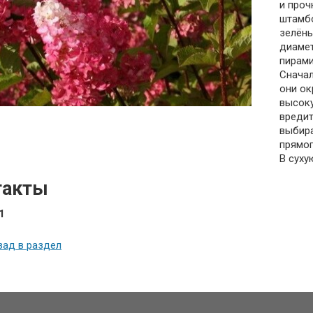
и проч
штамбо
зелёны
диамет
пирами
Сначал
они ок
высок
вредит
выбира
прямог
В суху
такты
1
зад в раздел